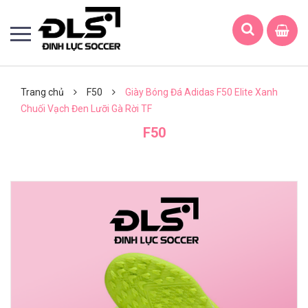
Trang chủ
F50
Giày Bóng Đá Adidas F50 Elite Xanh
Chuối Vạch Đen Lưỡi Gà Rời TF
F50