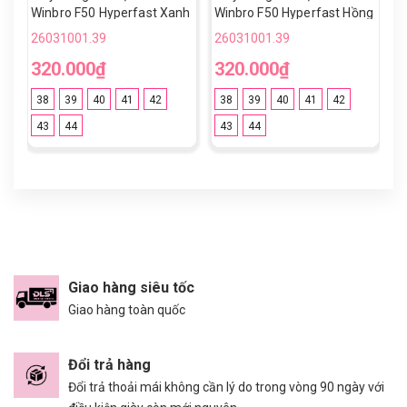
Winbro F50 Hyperfast Xanh
Winbro F50 Hyperfast Hồng
W
Ngọc Vạch Đen TF
Trắng TF
T
26031001.39
26031001.39
2
320.000₫
320.000₫
3
38
39
40
41
42
38
39
40
41
42
43
44
43
44
Giao hàng siêu tốc
Giao hàng toàn quốc
Đổi trả hàng
Đổi trả thoải mái không cần lý do trong vòng 90 ngày với