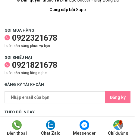
© Bản quyền thuộc về
Đinh Lực Soccer - Giày Bóng Đá
Cung cấp bởi
Sapo
GỌI MUA HÀNG
0922321678
Luôn sẵn sàng phục vụ bạn
GỌI KHIẾU NẠI
0921821678
Luôn sẵn sàng lắng nghe
ĐĂNG KÝ TÀI KHOẢN
Đăng ký
THEO DÕI NGAY
Điện thoại
Chat Zalo
Messenger
Chỉ đường