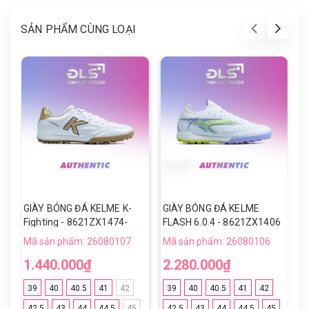
SẢN PHẨM CÙNG LOẠI
GIÀY BÓNG ĐÁ KELME K-
GIÀY BÓNG ĐÁ KELME
G
Fighting - 8621ZX1474-
FLASH 6.0.4 - 8621ZX1406
F
123 - White/Golden ĐINH TF
- 118 - White/Purple Đinh
-
Mã sản phẩm: 26080107
Mã sản phẩm: 26080106
M
TF
1.440.000₫
2.280.000₫
2
39
40
40.5
41
42
39
40
40.5
41
42
42.5
43
44
44.5
45
42.5
43
44
44.5
45