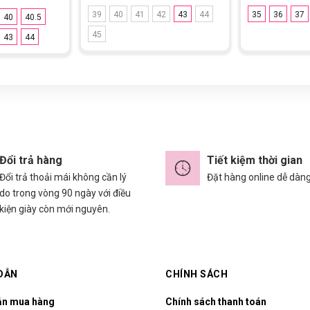
39
40
41
42
43
44
35
36
37
40
40.5
45
43
44
Đổi trả hàng
Tiết kiệm thời gian
Đổi trả thoải mái không cần lý
Đặt hàng online dễ dàn
do trong vòng 90 ngày với điều
kiện giày còn mới nguyên.
DẪN
CHÍNH SÁCH
ẫn mua hàng
Chính sách thanh toán