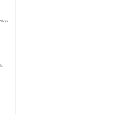
 dành
ấu.