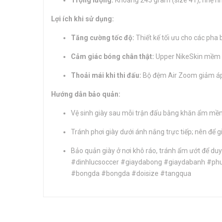
Trọng lượng:
Khoảng 245 gram (size 41), nhẹ nhà
Lợi ích khi sử dụng:
Tăng cường tốc độ:
Thiết kế tối ưu cho các pha 
Cảm giác bóng chân thật:
Upper NikeSkin mềm m
Thoải mái khi thi đấu:
Bộ đệm Air Zoom giảm áp l
Hướng dẫn bảo quản:
Vệ sinh giày sau mỗi trận đấu bằng khăn ẩm mề
Tránh phơi giày dưới ánh nắng trực tiếp; nên để g
Bảo quản giày ở nơi khô ráo, tránh ẩm ướt để duy 
#dinhlucsoccer #giaydabong #giaydabanh #p
#bongda #bongda #doisize #tangqua