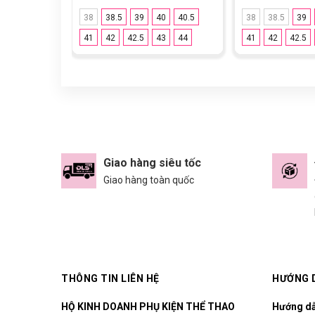
38
38.5
39
40
40.5
38
38.5
39
41
42
42.5
43
44
41
42
42.5
Giao hàng siêu tốc
Giao hàng toàn quốc
THÔNG TIN LIÊN HỆ
HƯỚNG 
HỘ KINH DOANH PHỤ KIỆN THỂ THAO
Hướng d