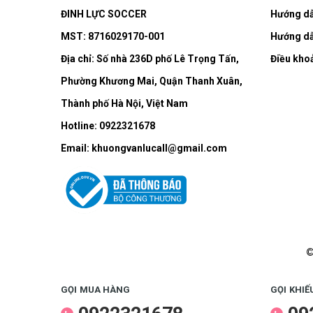
ĐINH LỰC SOCCER
Hướng dẫ
MST: 8716029170-001
Hướng dẫ
Địa chỉ:
Số nhà 236D phố Lê Trọng Tấn,
Điều kho
Phường Khương Mai, Quận Thanh Xuân,
Thành phố Hà Nội, Việt Nam
Hotline:
0922321678
Email:
khuongvanlucall@gmail.com
©
GỌI MUA HÀNG
GỌI KHIẾ