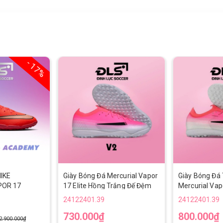
- 17%
IKE
Giày Bóng Đá Mercurial Vapor
Giày Bóng Đá
POR 17
17 Elite Hồng Trắng Đế Đệm
Mercurial Vap
O5002-600 -
Loại 2 TF
Trắng Vạch Đ
24122401.39
24122401.39
730.000₫
800.000₫
2.900.000₫