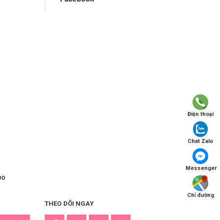
Điện thoại
Chat Zalo
Messenger
po
Chỉ đường
THEO DÕI NGAY