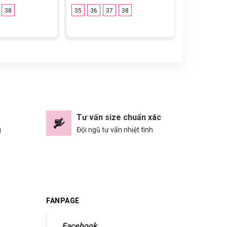
38
35
36
37
38
39
40
4
45
Tư vấn size chuẩn xác
g
Đội ngũ tư vấn nhiệt tình
FANPAGE
Facebook