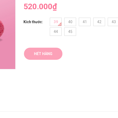
520.000₫
Kích thước:
39
40
41
42
43
44
45
HẾT HÀNG