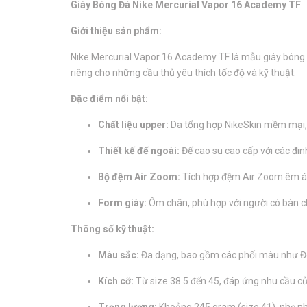
Giày Bóng Đá Nike Mercurial Vapor 16 Academy TF
Giới thiệu sản phẩm:
Nike Mercurial Vapor 16 Academy TF là mẫu giày bóng đ
riêng cho những cầu thủ yêu thích tốc độ và kỹ thuật.
Đặc điểm nổi bật:
Chất liệu upper:
Da tổng hợp NikeSkin mềm mại, 
Thiết kế đế ngoài:
Đế cao su cao cấp với các đinh
Bộ đệm Air Zoom:
Tích hợp đệm Air Zoom êm ái,
Form giày:
Ôm chân, phù hợp với người có bàn châ
Thông số kỹ thuật:
Màu sắc:
Đa dạng, bao gồm các phối màu như Đ
Kích cỡ:
Từ size 38.5 đến 45, đáp ứng nhu cầu củ