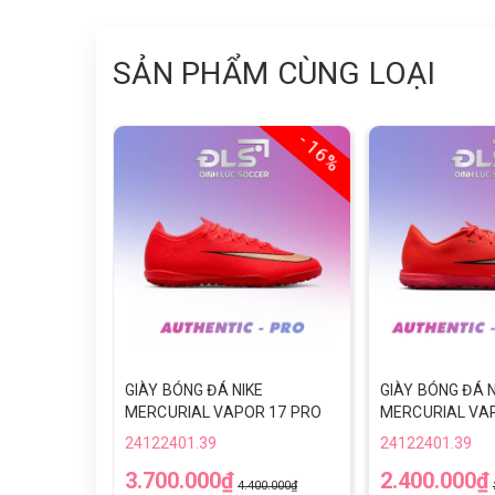
SẢN PHẨM CÙNG LOẠI
- 16%
GIÀY BÓNG ĐÁ NIKE
GIÀY BÓNG ĐÁ N
MERCURIAL VAPOR 17 PRO
MERCURIAL VA
TF - IM5811-600 - ĐỎ/VÀNG
ACADEMY TF - I
24122401.39
24122401.39
ĐỎ/VÀNG
3.700.000₫
2.400.000₫
4.400.000₫