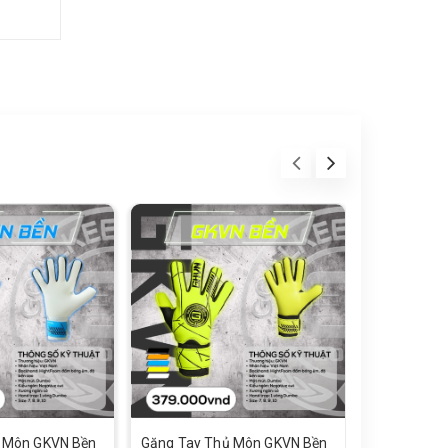
 Môn GKVN Bền
Găng Tay Thủ Môn GKVN Bền
Găng Tay T