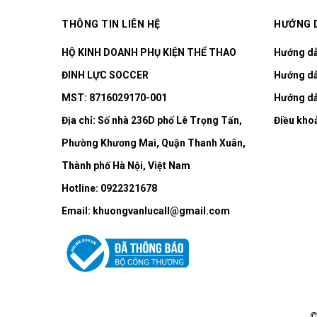
THÔNG TIN LIÊN HỆ
HƯỚNG 
HỘ KINH DOANH PHỤ KIỆN THỂ THAO
Hướng d
ĐINH LỰC SOCCER
Hướng dẫ
MST: 8716029170-001
Hướng dẫ
Địa chỉ:
Số nhà 236D phố Lê Trọng Tấn,
Điều kho
Phường Khương Mai, Quận Thanh Xuân,
Thành phố Hà Nội, Việt Nam
Hotline:
0922321678
Email:
khuongvanlucall@gmail.com
©