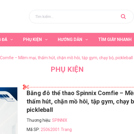
G ĐÁ
PHỤ KIỆN
HƯỚNG DẪN
TÌM GIÀY NHANH
 Comfie – Mềm mại, thấm hút, chặn mồ hôi, tập gym, chạy bộ, pickleball
PHỤ KIỆN
Băng đô thể thao Spinnix Comfie – Mề
thấm hút, chặn mồ hôi, tập gym, chạy b
pickleball
Thương hiệu:
SPINNIX
Mã SP:
25062001.Trang