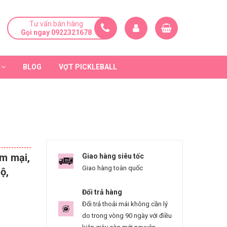
Tư vấn bán hàng
Gọi ngay 0922321678
BLOG
VỢT PICKLEBALL
m mại,
Giao hàng siêu tốc
Giao hàng toàn quốc
ộ,
Đổi trả hàng
Đổi trả thoải mái không cần lý
do trong vòng 90 ngày với điều