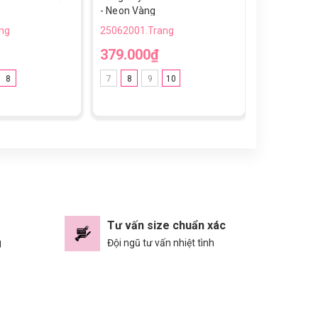
- Neon Vàng
Special Pro
ng
25062001.Trang
25062001.T
379.000₫
850.000
8
7
8
9
10
7
8
9
Tư vấn size chuẩn xác
g
Đội ngũ tư vấn nhiệt tình