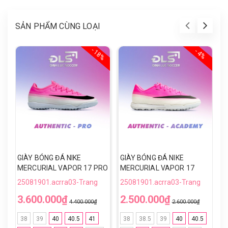
SẢN PHẨM CÙNG LOẠI
- 18%
- 4%
GIÀY BÓNG ĐÁ NIKE
GIÀY BÓNG ĐÁ NIKE
G
MERCURIAL VAPOR 17 PRO
MERCURIAL VAPOR 17
L
TF World Cup 2026 -
ACADEMY TF World Cup
2
25081901.acrra03-Trang
25081901.acrra03-Trang
2
IU2727-900 - HỒNG/TRẮNG
2026 - IQ2406-900 -
3.600.000₫
2.500.000₫
3
HỒNG/TRẮNG
4.400.000₫
2.600.000₫
38
39
40
40.5
41
38
38.5
39
40
40.5