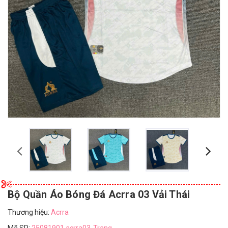
Bộ Quần Áo Bóng Đá Acrra 03 Vải Thái
Thương hiệu:
Acrra
Mã SP:
25081901.acrra03-Trang