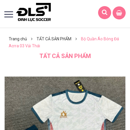
Trang chủ
TẤT CẢ SẢN PHẨM
Bộ Quần Áo Bóng Đá
Acrra 03 Vải Thái
TẤT CẢ SẢN PHẨM