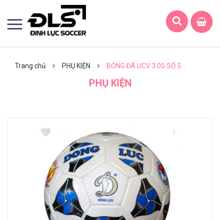
Trang chủ
PHỤ KIỆN
BÓNG ĐÁ UCV 3.05 SỐ 5
PHỤ KIỆN