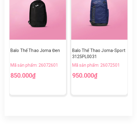
Balo Thể Thao Joma Đen
Balo Thể Thao Joma-Sport
G
3125PL0031
B
Mã sản phẩm: 26072601
Mã sản phẩm: 26072501
M
850.000₫
950.000₫
5