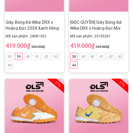
Giày Bóng Đá Wika DRX x
[ĐỘC QUYỀN] Giày Bóng Đá
Hoàng Đức 2024 Xanh Hồng
Wika DRX x Hoàng Đức Mix
TF
Navy Đồng TF
Mã sản phẩm: 24081302
Mã sản phẩm: 23100201
419.000₫
419.000₫
469.000₫
469.000₫
38
39
40
41
42
43
38
39
40
41
42
43
44
44
- 11%
- 11%