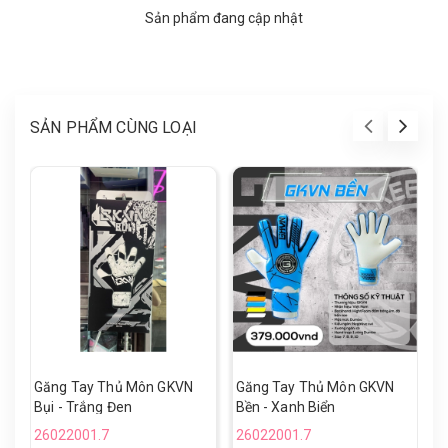
Sản phẩm đang cập nhật
SẢN PHẨM CÙNG LOẠI
Găng Tay Thủ Môn GKVN
Găng Tay Thủ Môn GKVN
G
Bụi - Trắng Đen
Bền - Xanh Biển
B
26022001.7
26022001.7
2