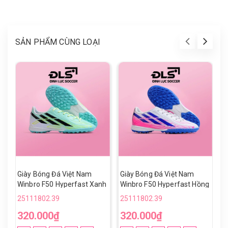
SẢN PHẨM CÙNG LOẠI
Giày Bóng Đá Việt Nam
Giày Bóng Đá Việt Nam
G
Winbro F50 Hyperfast Xanh
Winbro F50 Hyperfast Hồng
W
Ngọc Vạch Đen TF
Trắng TF
T
25111802.39
25111802.39
2
320.000₫
320.000₫
3