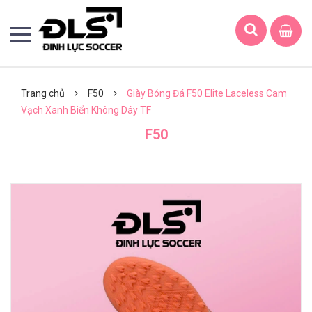
Trang chủ
F50
Giày Bóng Đá F50 Elite Laceless Cam
Vạch Xanh Biển Không Dây TF
F50