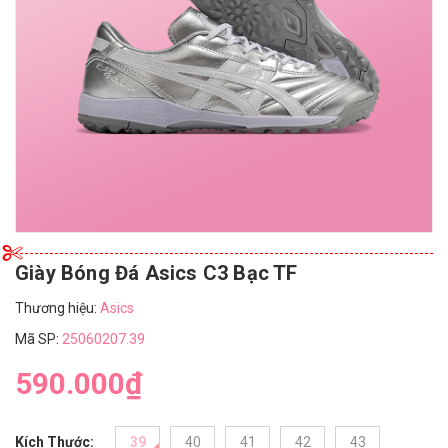
Giày Bóng Đá Asics C3 Bạc TF
Thương hiệu:
Asics
Mã SP:
25060207.39
590.000₫
Kích Thước:
39
40
41
42
43