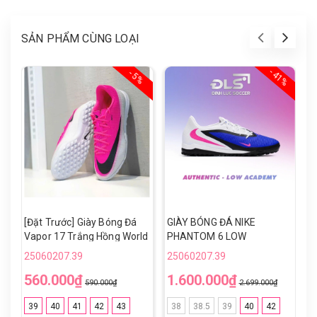
SẢN PHẨM CÙNG LOẠI
- 41%
- 5%
[Đặt Trước] Giày Bóng Đá
GIÀY BÓNG ĐÁ NIKE
G
Vapor 17 Trắng Hồng World
PHANTOM 6 LOW
P
Cup TF
ACADEMY TF - HQ2325-
A
25060207.39
25060207.39
2
446 - XANH/TRẮNG
4
560.000₫
1.600.000₫
1
590.000₫
2.699.000₫
39
40
41
42
43
38
38.5
39
40
42