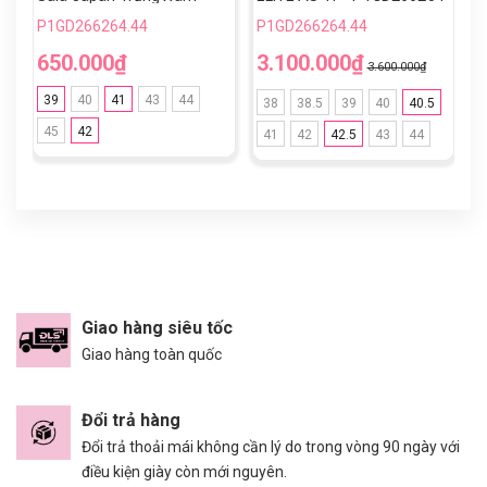
Xanh Lam TF
- TRẮNG/CAM
Q
P1GD266264.44
P1GD266264.44
P
X
650.000₫
3.100.000₫
3
3.600.000₫
39
40
41
43
44
38
38.5
39
40
40.5
45
42
41
42
42.5
43
44
Giao hàng siêu tốc
Giao hàng toàn quốc
Đổi trả hàng
Đổi trả thoải mái không cần lý do trong vòng 90 ngày với
điều kiện giày còn mới nguyên.