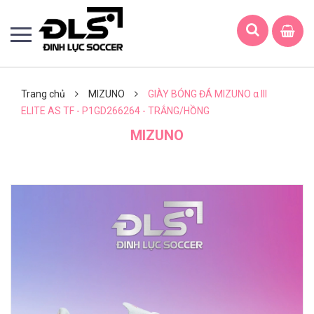
Trang chủ
MIZUNO
GIÀY BÓNG ĐÁ MIZUNO α III
ELITE AS TF - P1GD266264 - TRẮNG/HỒNG
MIZUNO