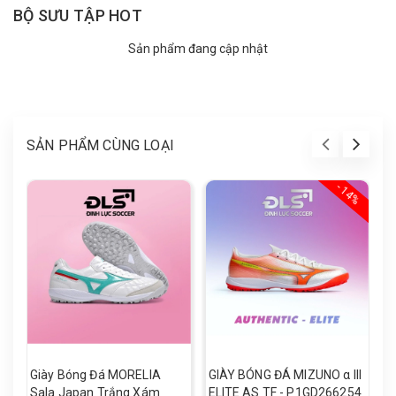
BỘ SƯU TẬP HOT
Sản phẩm đang cập nhật
SẢN PHẨM CÙNG LOẠI
- 14%
Giày Bóng Đá MORELIA
GIÀY BÓNG ĐÁ MIZUNO α III
G
Sala Japan Trắng Xám
ELITE AS TF - P1GD266254
M