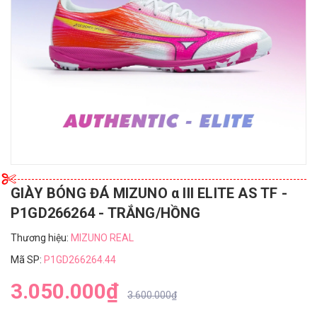
GIÀY BÓNG ĐÁ MIZUNO α III ELITE AS TF -
P1GD266264 - TRẮNG/HỒNG
Thương hiệu:
MIZUNO REAL
Mã SP:
P1GD266264.44
3.050.000₫
3.600.000₫