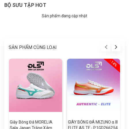
BỘ SƯU TẬP HOT
Sản phẩm đang cập nhật
SẢN PHẨM CÙNG LOẠI
- 14%
Giày Bóng Đá MORELIA
GIÀY BÓNG ĐÁ MIZUNO α III
G
Sala Japan Trắng Xám
ELITE AS TF - P1GD266254
M