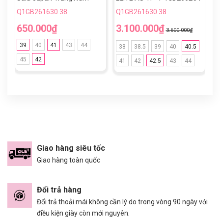
Xanh Lam TF
- TRẮNG/CAM
Q
Q1GB261630.38
Q1GB261630.38
Q
X
650.000₫
3.100.000₫
3
3.600.000₫
39
40
41
43
44
38
38.5
39
40
40.5
45
42
41
42
42.5
43
44
Giao hàng siêu tốc
Giao hàng toàn quốc
Đổi trả hàng
Đổi trả thoải mái không cần lý do trong vòng 90 ngày với
điều kiện giày còn mới nguyên.