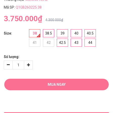
Mã SP:
Q1GB260225.38
3.750.000₫
4.300.000₫
Size:
38
38.5
39
40
40.5
41
42
42.5
43
44
Số lượng:
MUA NGAY