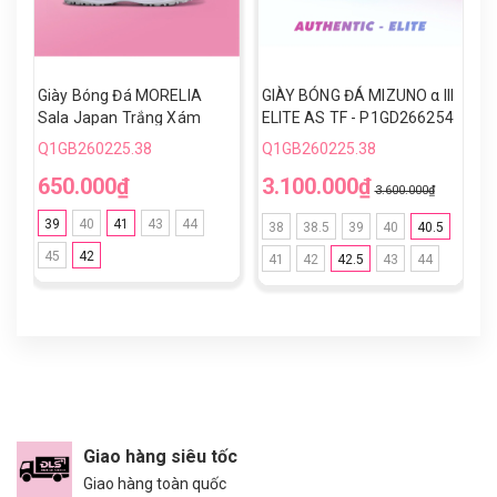
Giày Bóng Đá MORELIA
GIÀY BÓNG ĐÁ MIZUNO α III
G
Sala Japan Trắng Xám
ELITE AS TF - P1GD266254
M
Xanh Lam TF
- TRẮNG/CAM
P
Q1GB260225.38
Q1GB260225.38
Q
650.000₫
3.100.000₫
2
3.600.000₫
39
40
41
43
44
38
38.5
39
40
40.5
45
42
41
42
42.5
43
44
Giao hàng siêu tốc
Giao hàng toàn quốc