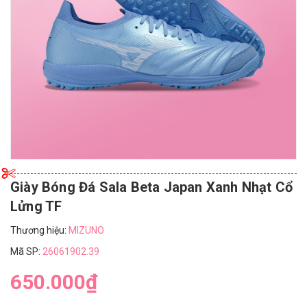
Giày Bóng Đá Sala Beta Japan Xanh Nhạt Cổ
Lửng TF
Thương hiệu:
MIZUNO
Mã SP:
26061902.39
650.000₫