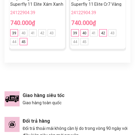
Superfly 11 Elite Xám Xanh
Superfly 11 Elite Cr7 Vàng
S
Cổ Lửng TF
Đồng TF
V
24122904.39
24122904.39
2
740.000₫
740.000₫
8
39
40
41
42
43
39
40
41
42
43
44
45
44
45
Giao hàng siêu tốc
Giao hàng toàn quốc
Đổi trả hàng
Đổi trả thoải mái không cần lý do trong vòng 90 ngày với