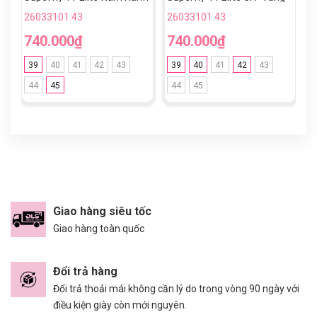
Cổ Lửng TF
Đồng TF
V
26033101.43
26033101.43
2
740.000₫
740.000₫
8
39
40
41
42
43
39
40
41
42
43
44
45
44
45
Giao hàng siêu tốc
Giao hàng toàn quốc
Đổi trả hàng
Đổi trả thoải mái không cần lý do trong vòng 90 ngày với
điều kiện giày còn mới nguyên.