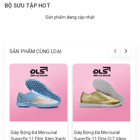
BỘ SƯU TẬP HOT
Sản phẩm đang cập nhật
SẢN PHẨM CÙNG LOẠI
Giày Bóng Đá Mercurial
Giày Bóng Đá Mercurial
G
Superfly 11 Elite Xám Xanh
Superfly 11 Elite Cr7 Vàng
S