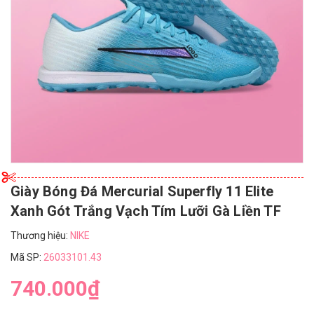
Giày Bóng Đá Mercurial Superfly 11 Elite
Xanh Gót Trắng Vạch Tím Lưỡi Gà Liền TF
Thương hiệu:
NIKE
Mã SP:
26033101.43
740.000₫