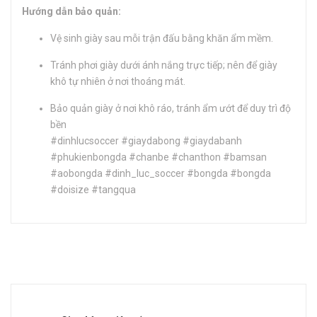
Hướng dẫn bảo quản:
Vệ sinh giày sau mỗi trận đấu bằng khăn ẩm mềm.
Tránh phơi giày dưới ánh nắng trực tiếp; nên để giày
khô tự nhiên ở nơi thoáng mát.
Bảo quản giày ở nơi khô ráo, tránh ẩm ướt để duy trì độ
bền
#dinhlucsoccer #giaydabong #giaydabanh
#phukienbongda #chanbe #chanthon #bamsan
#aobongda #dinh_luc_soccer #bongda #bongda
#doisize #tangqua