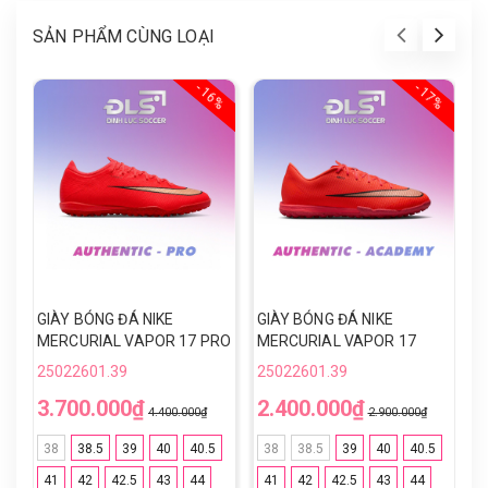
SẢN PHẨM CÙNG LOẠI
- 16%
- 17%
GIÀY BÓNG ĐÁ NIKE
GIÀY BÓNG ĐÁ NIKE
G
MERCURIAL VAPOR 17 PRO
MERCURIAL VAPOR 17
V
TF - IM5811-600 - ĐỎ/VÀNG
ACADEMY TF - IO5002-600
Đ
25022601.39
25022601.39
2
- ĐỎ/VÀNG
3.700.000₫
2.400.000₫
7
4.400.000₫
2.900.000₫
38
38.5
39
40
40.5
38
38.5
39
40
40.5
41
42
42.5
43
44
41
42
42.5
43
44