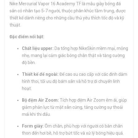
Nike Mercurial Vapor 16 Academy TF là mẫu giày bóng đá
sân cỏ nhân tạo 5-7 người, thuộc phân khúc tầm trung, được
thiết kế dành riêng cho những cầu thủ yêu thích tốc độ và kỹ
thuật.
Đặc điểm nổi bật:
Chất liệu upper:
Da tổng hợp NikeSkin mềm mại, mỏng
nhẹ, mang lại cảm giác bóng chân thật và tăng cường
độ bền.
Thiết kế đế ngoài:
Đế cao su cao cấp với các đinh dăm
hình thoi, tối ưu độ bám sân và hỗ trợ di chuyển linh
hoạt.
Bộ đệm Air Zoom:
Tích hợp đệm Air Zoom êm ái, giúp
giảm phản lực từ mặt sân cứng, tăng cường sự thoải
mái khi thi đấu.
Form giày:
Ôm chân, phù hợp với người có bàn chân
thon đến hơi bè, hỗ trợ bứt tốc và xử lý bóng hiệu quả.