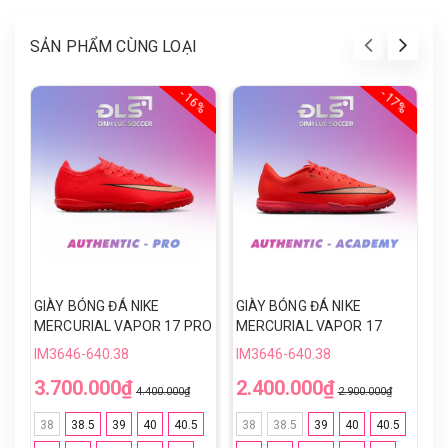
SẢN PHẨM CÙNG LOẠI
- 16%
- 17%
GIÀY BÓNG ĐÁ NIKE
GIÀY BÓNG ĐÁ NIKE
G
MERCURIAL VAPOR 17 PRO
MERCURIAL VAPOR 17
V
TF - IM5811-600 - ĐỎ/VÀNG
ACADEMY TF - IO5002-600
Đ
IM3646-640.38
IM3646-640.38
I
- ĐỎ/VÀNG
3.700.000₫
2.400.000₫
7
4.400.000₫
2.900.000₫
38
38.5
39
40
40.5
38
38.5
39
40
40.5