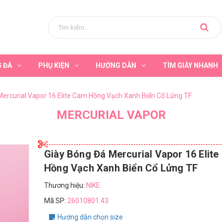
G ĐÁ
PHỤ KIỆN
HƯỚNG DẪN
TÌM GIÀY NHANH
Mercurial Vapor 16 Elite Cam Hồng Vạch Xanh Biển Cổ Lửng TF
MERCURIAL VAPOR
Giày Bóng Đá Mercurial Vapor 16 Elit
Hồng Vạch Xanh Biển Cổ Lửng TF
Thương hiệu:
NIKE
Mã SP:
26010801.43
Hướng dẫn chọn size