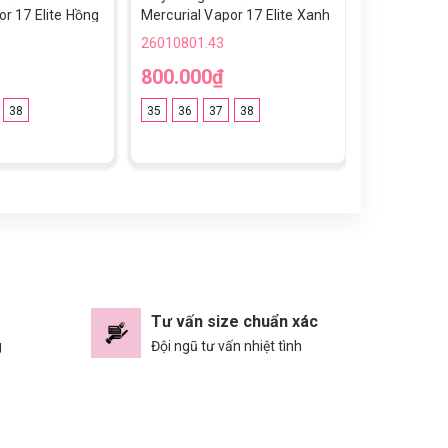
or 17 Elite Hồng
Mercurial Vapor 17 Elite Xanh
17 Elite Tr
en Đế Đệm TF
Trắng Vạch Hồng Bạc Đế Đệm
Đệm TF
26010801.43
26010801.4
TF
800.000₫
800.000
38
35
36
37
38
39
40
4
45
Tư vấn size chuẩn xác
g
Đội ngũ tư vấn nhiệt tình