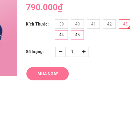
790.000₫
Kích Thước:
39
40
41
42
43
44
45
Số lượng:
MUA NGAY