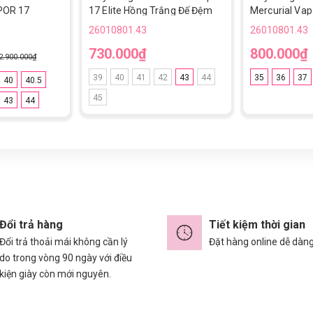
POR 17
17 Elite Hồng Trắng Đế Đệm
Mercurial Vap
O5002-600 -
Loại 2 TF
Trắng Vạch Đ
26010801.43
26010801.43
730.000₫
800.000₫
2.900.000₫
39
40
41
42
43
44
35
36
37
40
40.5
45
43
44
Đổi trả hàng
Tiết kiệm thời gian
Đổi trả thoải mái không cần lý
Đặt hàng online dễ dàn
do trong vòng 90 ngày với điều
kiện giày còn mới nguyên.