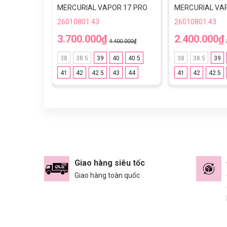
MERCURIAL VAPOR 17 PRO
MERCURIAL VA
TF - IM5811-600 - ĐỎ/VÀNG
ACADEMY TF - I
26010801.43
26010801.43
ĐỎ/VÀNG
3.700.000₫
2.400.000₫
4.400.000₫
38
38.5
39
40
40.5
38
38.5
39
41
42
42.5
43
44
41
42
42.5
Giao hàng siêu tốc
Giao hàng toàn quốc