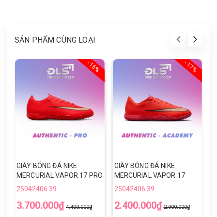
SẢN PHẨM CÙNG LOẠI
- 16%
- 17%
GIÀY BÓNG ĐÁ NIKE
GIÀY BÓNG ĐÁ NIKE
G
MERCURIAL VAPOR 17 PRO
MERCURIAL VAPOR 17
V
TF - IM5811-600 - ĐỎ/VÀNG
ACADEMY TF - IO5002-600
Đ
25042406.39
25042406.39
2
- ĐỎ/VÀNG
3.700.000₫
2.400.000₫
7
4.400.000₫
2.900.000₫