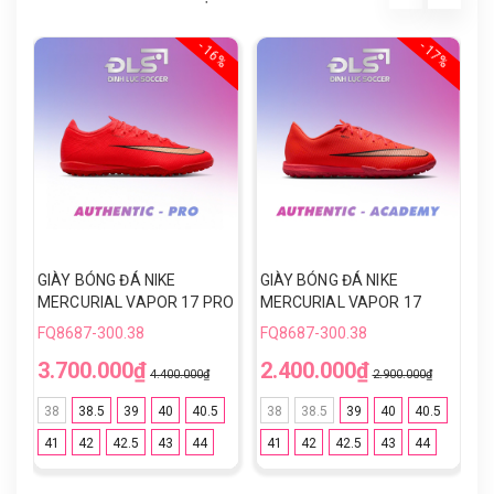
- 16%
- 17%
GIÀY BÓNG ĐÁ NIKE
GIÀY BÓNG ĐÁ NIKE
G
MERCURIAL VAPOR 17 PRO
MERCURIAL VAPOR 17
V
TF - IM5811-600 - ĐỎ/VÀNG
ACADEMY TF - IO5002-600
Đ
FQ8687-300.38
FQ8687-300.38
F
- ĐỎ/VÀNG
3.700.000₫
2.400.000₫
7
4.400.000₫
2.900.000₫
38
38.5
39
40
40.5
38
38.5
39
40
40.5
41
42
42.5
43
44
41
42
42.5
43
44