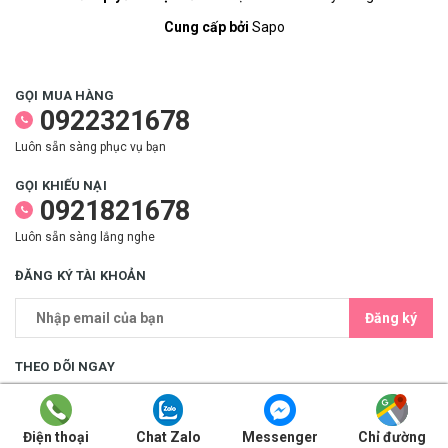
Cung cấp bởi
Sapo
GỌI MUA HÀNG
0922321678
Luôn sẵn sàng phục vụ bạn
GỌI KHIẾU NẠI
0921821678
Luôn sẵn sàng lắng nghe
ĐĂNG KÝ TÀI KHOẢN
Đăng ký
THEO DÕI NGAY
Điện thoại
Chat Zalo
Messenger
Chỉ đường