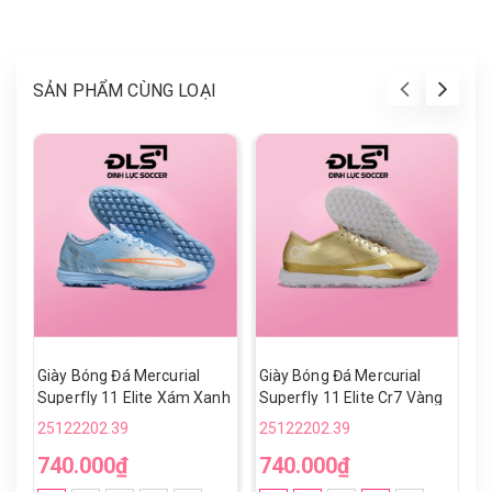
SẢN PHẨM CÙNG LOẠI
Giày Bóng Đá Mercurial
Giày Bóng Đá Mercurial
G
Superfly 11 Elite Xám Xanh
Superfly 11 Elite Cr7 Vàng
S
Cổ Lửng TF
Đồng TF
V
25122202.39
25122202.39
2
740.000₫
740.000₫
8