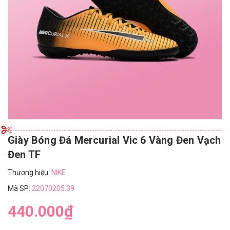
Giày Bóng Đá Mercurial Vic 6 Vàng Đen Vạch
Đen TF
Thương hiệu:
NIKE
Mã SP:
22070205.39
440.000₫