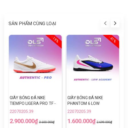
SẢN PHẨM CÙNG LOẠI
- 19%
- 41%
GIÀY BÓNG ĐÁ NIKE
GIÀY BÓNG ĐÁ NIKE
G
TIEMPO LIGERA PRO TF -
PHANTOM 6 LOW
P
IB4477-101 - TRẮNG/
ACADEMY TF - HQ2325-
A
22070205.39
22070205.39
2
ĐỎ/VÀNG
446 - XANH/TRẮNG
4
2.900.000₫
1.600.000₫
1
3.600.000₫
2.699.000₫