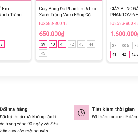
rẻ Em
Giày Bóng Đá Phantom 6 Pro
GIÀY BÓNG ĐÁ
Xanh Trắng
Xanh Trắng Vạch Hồng Cổ
PHANTOM 6 
ửng TF
Lửng TF
TF - HQ2277-4
FJ2583-800.43
FJ2583-800.4
XANH/TRẮNG
650.000₫
1.600.000
38
39
40
41
42
43
44
38
38.5
3
45
41
42
42.
Đổi trả hàng
Tiết kiệm thời gian
Đổi trả thoải mái không cần lý
Đặt hàng online dễ dàn
do trong vòng 90 ngày với điều
kiện giày còn mới nguyên.