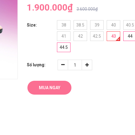
1.900.000₫
3.600.000₫
Size:
38
38.5
39
40
40.5
41
42
42.5
43
44
44.5
Số lượng:
MUA NGAY