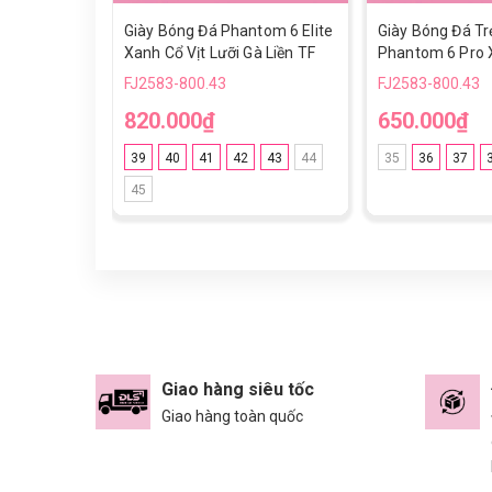
Giày Bóng Đá Phantom 6 Elite
Giày Bóng Đá T
Xanh Cổ Vịt Lưỡi Gà Liền TF
Phantom 6 Pro 
Vạch Hồng Cổ L
FJ2583-800.43
FJ2583-800.43
820.000₫
650.000₫
39
40
41
42
43
44
35
36
37
45
Giao hàng siêu tốc
Giao hàng toàn quốc