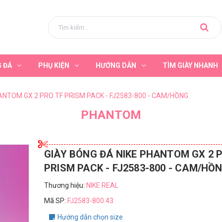
G ĐÁ
PHỤ KIỆN
HƯỚNG DẪN
TÌM GIÀY NHANH
ANTOM GX 2 PRO TF PRISM PACK - FJ2583-800 - CAM/HỒNG
PHANTOM
GIÀY BÓNG ĐÁ NIKE PHANTOM GX 2 
PRISM PACK - FJ2583-800 - CAM/HỒ
Thương hiệu:
NIKE REAL
Mã SP:
FJ2583-800.43
Hướng dẫn chọn size