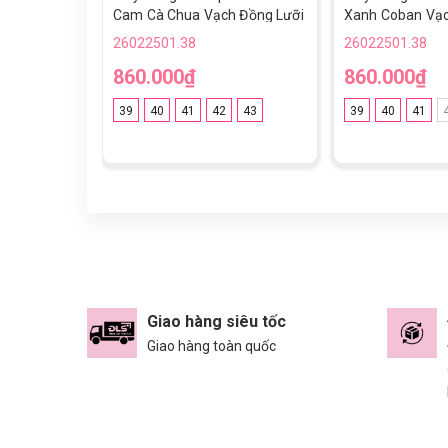
Cam Cà Chua Vạch Đồng Lưỡi
Xanh Coban Vạ
Gà Liền FG
Lưỡi Gà Liền FG
26022501.38
26022501.38
860.000₫
860.000₫
39
40
41
42
43
39
40
41
Giao hàng siêu tốc
Giao hàng toàn quốc