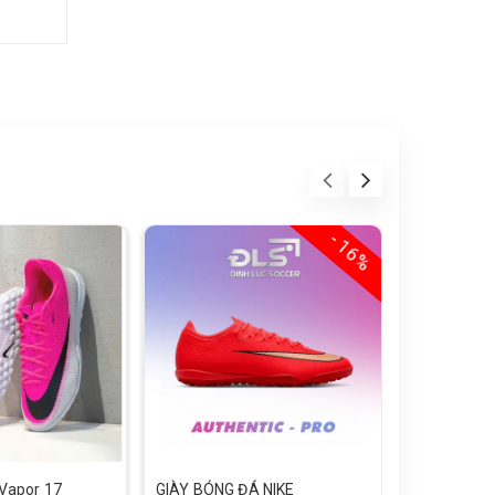
- 16%
 Vapor 17
GIÀY BÓNG ĐÁ NIKE
GIÀY BÓNG 