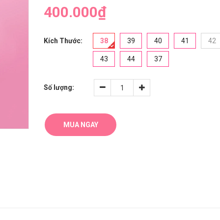
400.000₫
Kích Thước:
38
39
40
41
42
43
44
37
Số lượng:
MUA NGAY