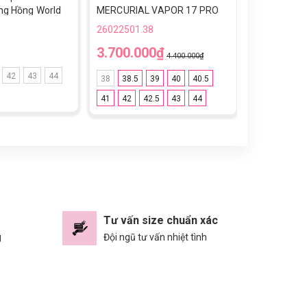
g Hồng World
MERCURIAL VAPOR 17 PRO
MERCURIAL
TF - IM5811-600 - ĐỎ/VÀNG
ACADEMY TF
26022501.38
26022501.3
ĐỎ/VÀNG
3.700.000₫
2.400.0
4.400.000₫
42
43
44
38
38.5
39
40
40.5
38
38.5
41
42
42.5
43
44
41
42
4
Tư vấn size chuẩn xác
g
Đội ngũ tư vấn nhiệt tình