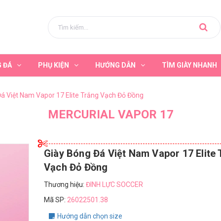
G ĐÁ
PHỤ KIỆN
HƯỚNG DẪN
TÌM GIÀY NHANH
á Việt Nam Vapor 17 Elite Trắng Vạch Đỏ Đồng
MERCURIAL VAPOR 17
Giày Bóng Đá Việt Nam Vapor 17 Elite 
Vạch Đỏ Đồng
Thương hiệu:
ĐINH LỰC SOCCER
Mã SP:
26022501.38
Hướng dẫn chọn size