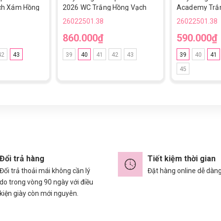
ch Xám Hồng
2026 WC Trắng Hồng Vạch
Academy Trắn
Đen Lưỡi Gà Liền FG
Cup TF
26022501.38
26022501.38
860.000₫
590.000₫
42
43
39
40
41
42
43
39
40
41
45
Đổi trả hàng
Tiết kiệm thời gian
Đổi trả thoải mái không cần lý
Đặt hàng online dễ dàn
do trong vòng 90 ngày với điều
kiện giày còn mới nguyên.