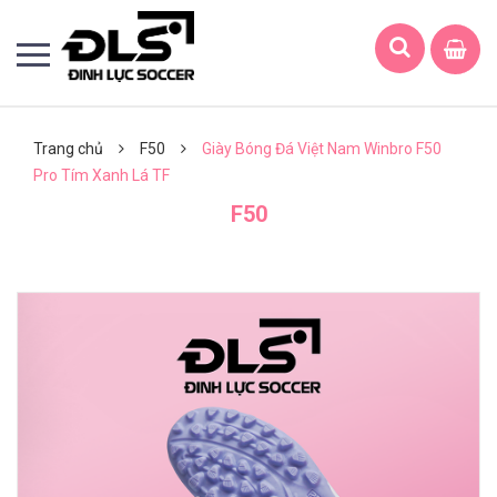
Trang chủ
F50
Giày Bóng Đá Việt Nam Winbro F50
Pro Tím Xanh Lá TF
F50