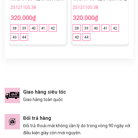
Ngọc Vạch Đen TF
Trắng TF
T
25121105.38
25121105.38
2
320.000₫
320.000₫
3
38
39
40
41
42
38
39
40
41
42
43
44
43
44
Giao hàng siêu tốc
Giao hàng toàn quốc
Đổi trả hàng
Đổi trả thoải mái không cần lý do trong vòng 90 ngày với
điều kiện giày còn mới nguyên.