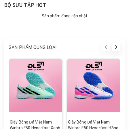
BỘ SƯU TẬP HOT
Sản phẩm đang cập nhật
SẢN PHẨM CÙNG LOẠI
Giày Bóng Đá Việt Nam
Giày Bóng Đá Việt Nam
G
Winbro F50 Hyperfast Xanh
Winbro F50 Hyperfast Hồng
W