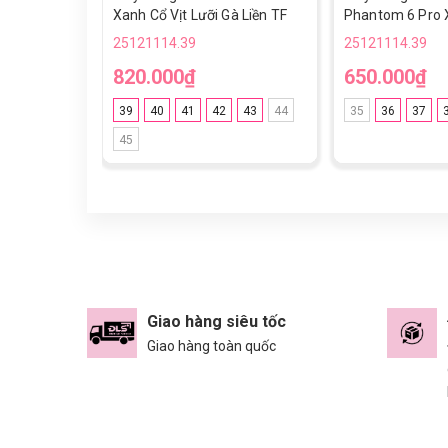
Xanh Cổ Vịt Lưỡi Gà Liền TF
Phantom 6 Pro 
Vạch Hồng Cổ L
25121114.39
25121114.39
820.000₫
650.000₫
39
40
41
42
43
44
35
36
37
45
Giao hàng siêu tốc
Giao hàng toàn quốc