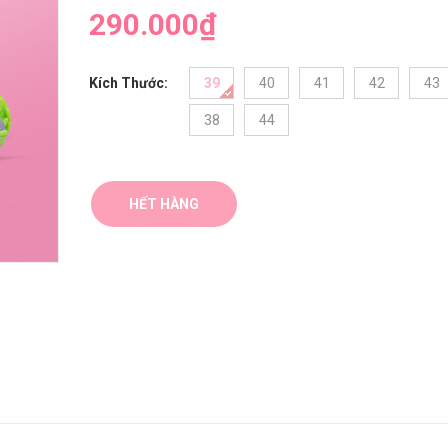
290.000₫
Kích Thước:
39
40
41
42
43
38
44
HẾT HÀNG