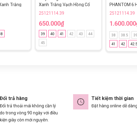
Xanh Trắng
Xanh Trắng Vạch Hồng Cổ
PHANTOM 6 
ửng TF
Lửng TF
TF - HQ2277-4
25121114.39
25121114.39
XANH/TRẮNG
650.000₫
1.600.000
38
39
40
41
42
43
44
38
38.5
3
45
41
42
42.
Đổi trả hàng
Tiết kiệm thời gian
Đổi trả thoải mái không cần lý
Đặt hàng online dễ dàn
do trong vòng 90 ngày với điều
kiện giày còn mới nguyên.