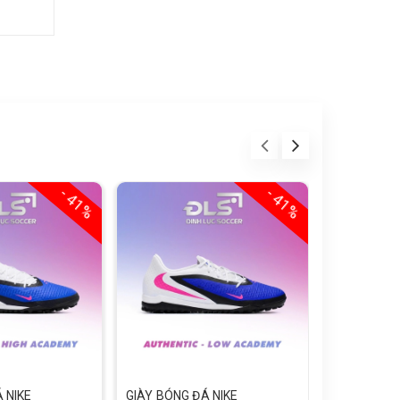
- 41%
- 41%
 NIKE
GIÀY BÓNG ĐÁ NIKE
GIÀY BÓNG 