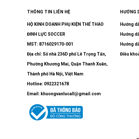
THÔNG TIN LIÊN HỆ
HƯỚNG 
HỘ KINH DOANH PHỤ KIỆN THỂ THAO
Hướng d
ĐINH LỰC SOCCER
Hướng dẫ
MST: 8716029170-001
Hướng dẫ
Địa chỉ:
Số nhà 236D phố Lê Trọng Tấn,
Điều kho
Phường Khương Mai, Quận Thanh Xuân,
Thành phố Hà Nội, Việt Nam
Hotline:
0922321678
Email:
khuongvanlucall@gmail.com