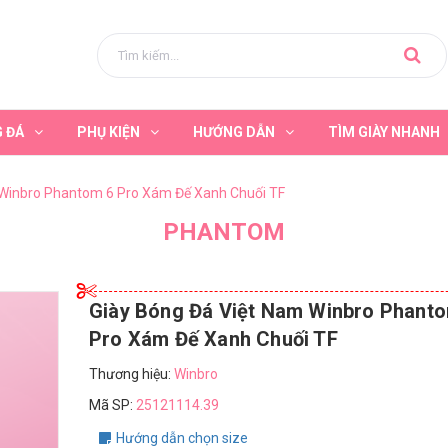
G ĐÁ
PHỤ KIỆN
HƯỚNG DẪN
TÌM GIÀY NHANH
 Winbro Phantom 6 Pro Xám Đế Xanh Chuối TF
PHANTOM
Giày Bóng Đá Việt Nam Winbro Phant
Pro Xám Đế Xanh Chuối TF
Thương hiệu:
Winbro
Mã SP:
25121114.39
Hướng dẫn chọn size