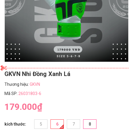
GKVN Nhi Đồng Xanh Lá
Thương hiệu:
GKVN
Mã SP:
26031803-6
179.000₫
kích thước:
5
6
7
8