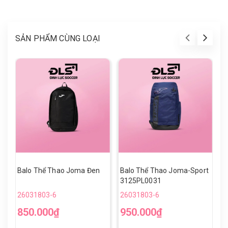
SẢN PHẨM CÙNG LOẠI
Balo Thể Thao Joma Đen
Balo Thể Thao Joma-Sport
G
3125PL0031
B
26031803-6
26031803-6
2
850.000₫
950.000₫
5