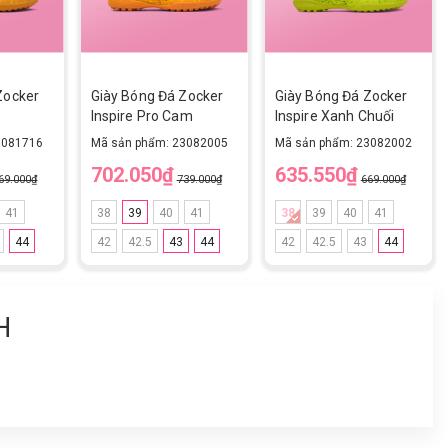
Zocker
Giày Bóng Đá Zocker
Giày Bóng Đá Zocker
Inspire Pro Cam
Inspire Xanh Chuối
3081716
Mã sản phẩm: 23082005
Mã sản phẩm: 23082002
702.050₫
635.550₫
69.000₫
739.000₫
669.000₫
41
38
39
40
41
38
39
40
41
44
42
42.5
43
44
42
42.5
43
44
H