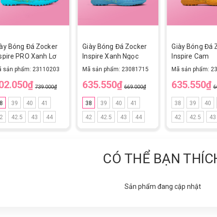
iày Bóng Đá Zocker
Giày Bóng Đá Zocker
Giày Bóng Đá 
spire PRO Xanh Lơ
Inspire Xanh Ngọc
Inspire Cam
oon blue/Gree TF
 sản phẩm: 23110203
Mã sản phẩm: 23081715
Mã sản phẩm: 2
02.050₫
635.550₫
635.550₫
739.000₫
669.000₫
6
8
39
40
41
38
39
40
41
38
39
40
2
42.5
43
44
42
42.5
43
44
42
42.5
43
CÓ THỂ BẠN THÍC
Sản phẩm đang cập nhật