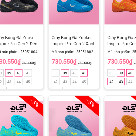
iày Bóng Đá Zocker
Giày Bóng Đá Zocker
Giày Bóng Đá 
spire Pro Gen 2 Đen
Inspire Pro Gen 2 Xanh
Inspire Pro G
Dương
 sản phẩm: 25051804
Mã sản phẩm: 25051802
Mã sản phẩm: 2
30.550₫
730.550₫
730.550₫
769.000₫
769.000₫
7
8
39
40
41
38
39
40
41
38
39
40
2
43
44
45
42
43
44
45
42
43
44
2.5
42.5
- 5%
- 5%