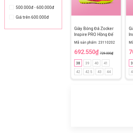
500.000đ - 600.000đ
Giá trên 600.000đ
Giày Bóng Đá Zocker
G
Inspire PRO Hồng Đế
In
Chuối Rose red/Green
M
Mã sản phẩm: 23110202
Mã
TF
692.550₫
7
729.000₫
38
39
40
41
3
42
42.5
43
44
4