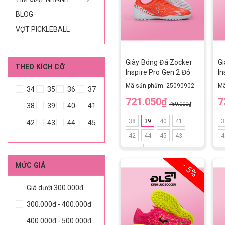
BLOG
VỢT PICKLEBALL
Giày Bóng Đá Zocker
G
THEO KÍCH CỠ
Inspire Pro Gen 2 Đỏ
In
Trắng
Mã sản phẩm: 25090902
Mã
34
35
36
37
721.050₫
7
759.000₫
38
39
40
41
38
39
40
41
3
42
43
44
45
42
44
45
43
4
42.5
4
- 5%
MỨC GIÁ
Giá dưới 300.000đ
300.000đ - 400.000đ
400.000đ - 500.000đ