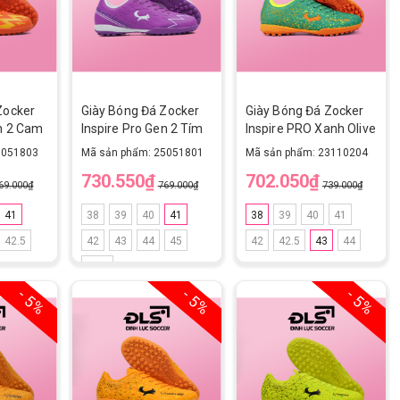
Zocker
Giày Bóng Đá Zocker
Giày Bóng Đá Zocker
en 2 Cam
Inspire Pro Gen 2 Tím
Inspire PRO Xanh Olive
Olive green/Orange TF
5051803
Mã sản phẩm: 25051801
Mã sản phẩm: 23110204
730.550₫
702.050₫
69.000₫
769.000₫
739.000₫
41
38
39
40
41
38
39
40
41
42.5
42
43
44
45
42
42.5
43
44
42.5
- 5%
- 5%
- 5%