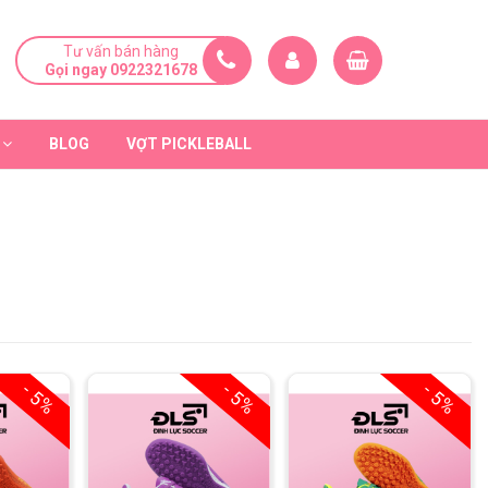
Tư vấn bán hàng
Gọi ngay 0922321678
BLOG
VỢT PICKLEBALL
- 5%
- 5%
- 5%