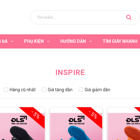
G ĐÁ
PHỤ KIỆN
HƯỚNG DẪN
TÌM GIÀY NHANH
INSPIRE
Hàng cũ nhất
Giá tăng dần
Giá giảm dần
- 5%
- 5%