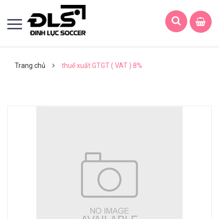
Trang chủ
thuế xuất GTGT ( VAT ) 8%