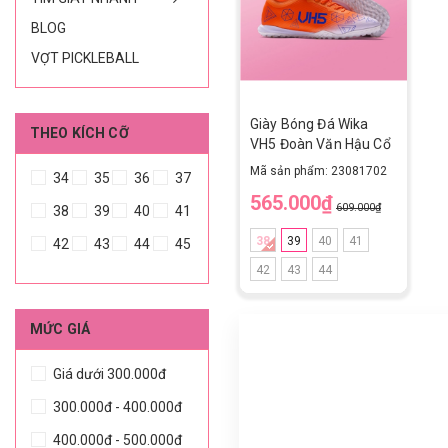
BLOG
VỢT PICKLEBALL
Giày Bóng Đá Wika
THEO KÍCH CỠ
VH5 Đoàn Văn Hậu Cổ
Chun Cam
Mã sản phẩm: 23081702
34
35
36
37
565.000₫
609.000₫
38
39
40
41
38
39
40
41
42
43
44
45
42
43
44
MỨC GIÁ
Giá dưới 300.000đ
300.000đ - 400.000đ
400.000đ - 500.000đ