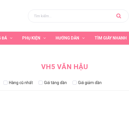
G ĐÁ
PHỤ KIỆN
HƯỚNG DẪN
TÌM GIÀY NHANH
VH5 VĂN HẬU
Hàng cũ nhất
Giá tăng dần
Giá giảm dần