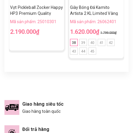
Vợt Pickleball Zocker Happy
Giày Bóng Đá Kamito
V
HP3 Premium Quality
Artista 2 KL Limited Vàng
H
Đen TF
Mã sản phẩm: 25010301
Mã sản phẩm: 26062401
M
2.190.000₫
1.620.000₫
1
1.799.000₫
38
39
40
41
42
43
44
45
Giao hàng siêu tốc
Giao hàng toàn quốc
Đổi trả hàng