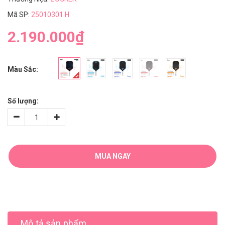
Mã SP:
25010301.H
2.190.000₫
Màu Sắc:
Số lượng:
MUA NGAY
Mô tả sản phẩm