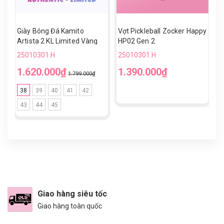
Giày Bóng Đá Kamito
Vợt Pickleball Zocker Happy
V
Artista 2 KL Limited Vàng
HP02 Gen 2
H
Đen TF
25010301.H
25010301.H
2
1.620.000₫
1.390.000₫
1
1.799.000₫
38
39
40
41
42
43
44
45
Giao hàng siêu tốc
Giao hàng toàn quốc