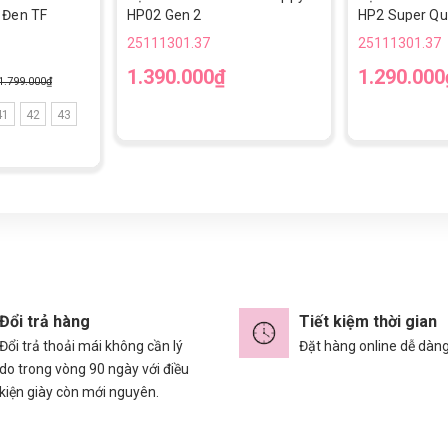
 Đen TF
HP02 Gen 2
HP2 Super Qua
25111301.37
25111301.37
1.390.000₫
1.290.000
1.799.000₫
41
42
43
Đổi trả hàng
Tiết kiệm thời gian
Đổi trả thoải mái không cần lý
Đặt hàng online dễ dàn
do trong vòng 90 ngày với điều
kiện giày còn mới nguyên.