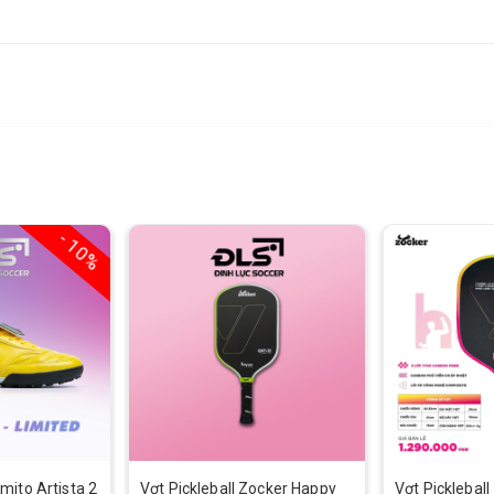
- 10%
mito Artista 2
Vợt Pickleball Zocker Happy
Vợt Picklebal