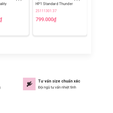
lity
HP1 Standard Thunder
Speed Up B
25111301.37
25111301.3
₫
799.000₫
769.000
39
40
4
Tư vấn size chuẩn xác
g
Đội ngũ tư vấn nhiệt tình