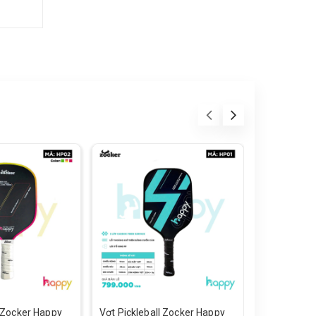
l Zocker Happy
Vợt Pickleball Zocker Happy
Giày chạy 