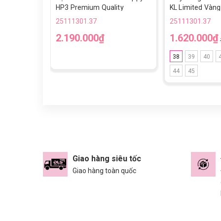
HP3 Premium Quality
KL Limited Vàng
25111301.37
25111301.37
2.190.000₫
1.620.000₫
38
39
40
44
45
Giao hàng siêu tốc
Giao hàng toàn quốc