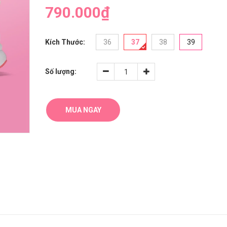
790.000₫
Kích Thước:
36
37
38
39
Số lượng:
MUA NGAY