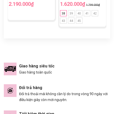
2.190.000₫
1.620.000₫
1
1.799.000₫
38
39
40
41
42
43
44
45
Giao hàng siêu tốc
Giao hàng toàn quốc
Đổi trả hàng
Đổi trả thoải mái không cần lý do trong vòng 90 ngày với
điều kiện giày còn mới nguyên.
Tiết kiệm thời gian