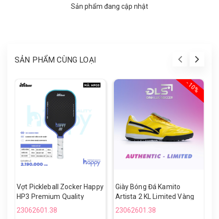
Sản phẩm đang cập nhật
SẢN PHẨM CÙNG LOẠI
- 10%
Vợt Pickleball Zocker Happy
Giày Bóng Đá Kamito
V
HP3 Premium Quality
Artista 2 KL Limited Vàng
H
Đen TF
23062601.38
23062601.38
2