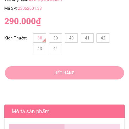
Mã SP:
23062601.38
290.000₫
Kích Thước:
38
39
40
41
42
43
44
HẾT HÀNG
Mô tả sản phẩm