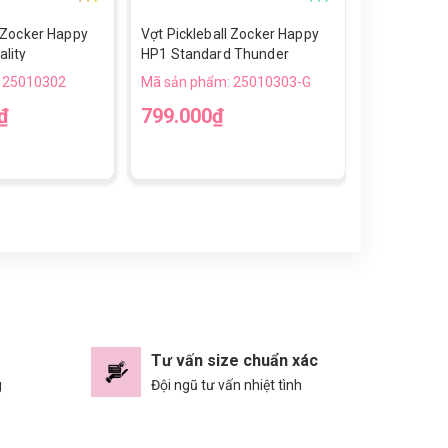
l Zocker Happy
Vợt Pickleball Zocker Happy
Giày Chạy 
lity
HP1 Standard Thunder
Up Gen 2-T
 25010302
Mã sản phẩm: 25010303-G
Mã sản phẩ
₫
799.000₫
790.000
36
37
3
Tư vấn size chuẩn xác
g
Đội ngũ tư vấn nhiệt tình