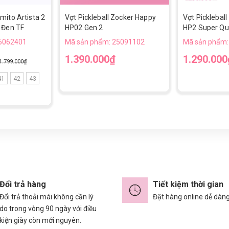
mito Artista 2
Vợt Pickleball Zocker Happy
Vợt Picklebal
 Đen TF
HP02 Gen 2
HP2 Super Qua
6062401
Mã sản phẩm: 25091102
Mã sản phẩm:
1.390.000₫
1.290.000
1.799.000₫
41
42
43
Đổi trả hàng
Tiết kiệm thời gian
Đổi trả thoải mái không cần lý
Đặt hàng online dễ dàn
do trong vòng 90 ngày với điều
kiện giày còn mới nguyên.