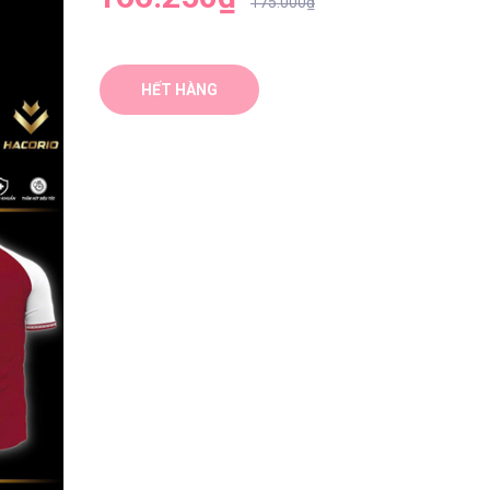
175.000₫
HẾT HÀNG