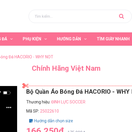
G ĐÁ
PHỤ KIỆN
HƯỚNG DẪN
TÌM GIÀY NHANH
Bóng Đá HACORIO - WHY NOT
Chính Hãng Việt Nam
Bộ Quần Áo Bóng Đá HACORIO - WHY
Thương hiệu:
ĐINH LỰC SOCCER
Mã SP:
25022610
Hướng dẫn chọn size
166.250₫