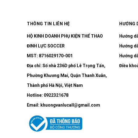
THÔNG TIN LIÊN HỆ
HƯỚNG 
HỘ KINH DOANH PHỤ KIỆN THỂ THAO
Hướng d
ĐINH LỰC SOCCER
Hướng dẫ
MST: 8716029170-001
Hướng dẫ
Địa chỉ:
Số nhà 236D phố Lê Trọng Tấn,
Điều kho
Phường Khương Mai, Quận Thanh Xuân,
Thành phố Hà Nội, Việt Nam
Hotline:
0922321678
Email:
khuongvanlucall@gmail.com