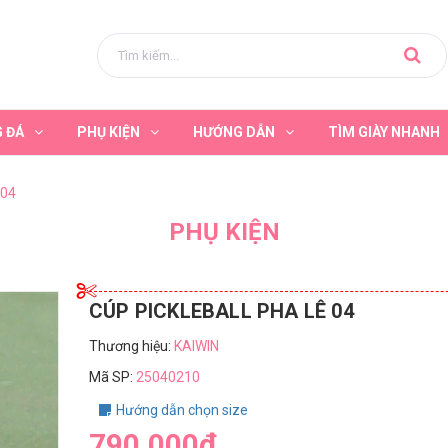
G ĐÁ
PHỤ KIỆN
HƯỚNG DẪN
TÌM GIÀY NHANH
 04
PHỤ KIỆN
CÚP PICKLEBALL PHA LÊ 04
Thương hiệu:
KAIWIN
Mã SP:
25040210
Hướng dẫn chọn size
790.000₫