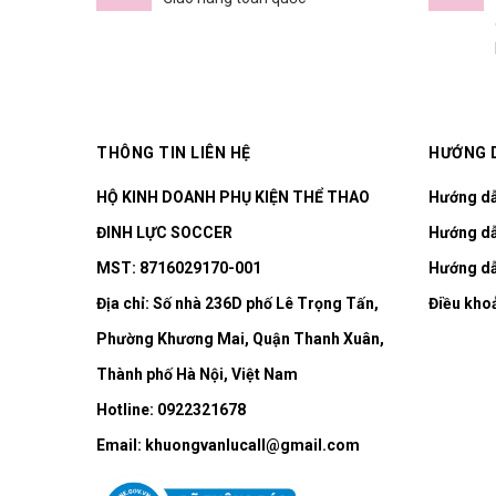
THÔNG TIN LIÊN HỆ
HƯỚNG 
HỘ KINH DOANH PHỤ KIỆN THỂ THAO
Hướng d
ĐINH LỰC SOCCER
Hướng dẫ
MST: 8716029170-001
Hướng dẫ
Địa chỉ:
Số nhà 236D phố Lê Trọng Tấn,
Điều kho
Phường Khương Mai, Quận Thanh Xuân,
Thành phố Hà Nội, Việt Nam
Hotline:
0922321678
Email:
khuongvanlucall@gmail.com