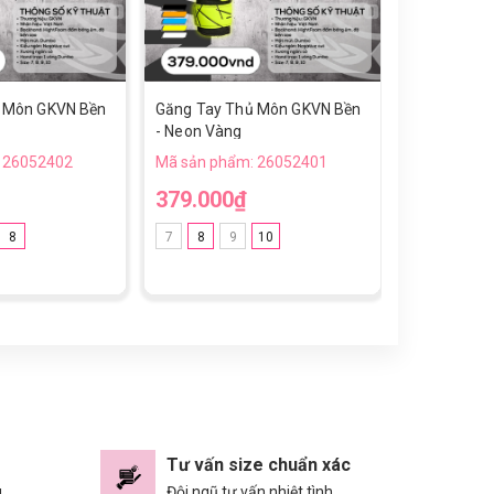
 Môn GKVN Bền
Găng Tay Thủ Môn GKVN Bền
Găng Tay T
- Neon Vàng
Special Pro
 26052402
Mã sản phẩm: 26052401
Mã sản phẩ
379.000₫
850.000
8
7
8
9
10
7
8
9
Tư vấn size chuẩn xác
g
Đội ngũ tư vấn nhiệt tình