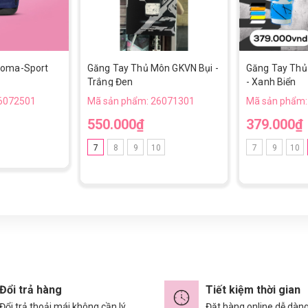
Joma-Sport
Găng Tay Thủ Môn GKVN Bụi -
Găng Tay Thủ
Trắng Đen
- Xanh Biển
6072501
Mã sản phẩm: 26071301
Mã sản phẩm:
550.000₫
379.000₫
7
8
9
10
7
9
10
Đổi trả hàng
Tiết kiệm thời gian
Đổi trả thoải mái không cần lý
Đặt hàng online dễ dàn