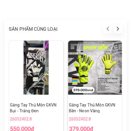
SẢN PHẨM CÙNG LOẠI
Găng Tay Thủ Môn GKVN
Găng Tay Thủ Môn GKVN
G
Bụi - Trắng Đen
Bền - Neon Vàng
S
26052402.8
26052402.8
2
550.000₫
379.000₫
8