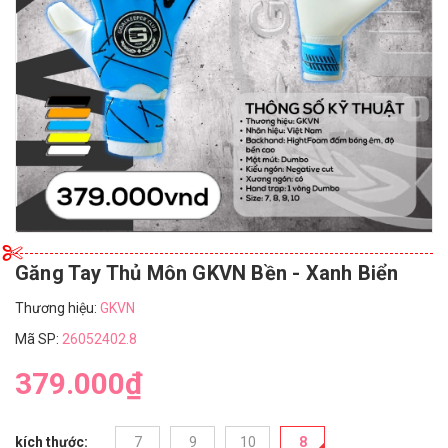
Găng Tay Thủ Môn GKVN Bền - Xanh Biển
Thương hiệu:
GKVN
Mã SP:
26052402.8
379.000₫
kích thước:
7
9
10
8