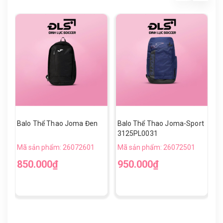
Balo Thể Thao Joma Đen
Balo Thể Thao Joma-Sport
G
3125PL0031
B
Mã sản phẩm: 26072601
Mã sản phẩm: 26072501
M
850.000₫
950.000₫
5