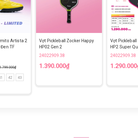
mito Artista 2
Vợt Pickleball Zocker Happy
Vợt Picklebal
 Đen TF
HP02 Gen 2
HP2 Super Qua
24022909.38
24022909.38
1.390.000₫
1.290.000
1.799.000₫
41
42
43