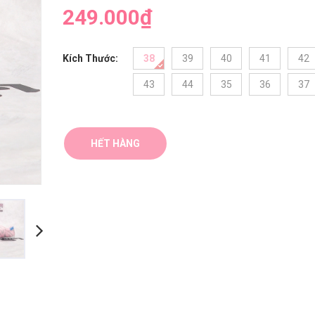
249.000₫
Kích Thước:
38
39
40
41
42
43
44
35
36
37
HẾT HÀNG