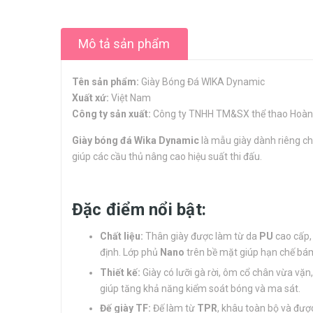
Mô tả sản phẩm
Tên sản phẩm:
Giày Bóng Đá WIKA Dynamic
Xuất xứ:
Việt Nam
Công ty sản xuất:
Công ty TNHH TM&SX thể thao Hoà
Giày bóng đá Wika Dynamic
là mẫu giày dành riêng cho
giúp các cầu thủ nâng cao hiệu suất thi đấu.
Đặc điểm nổi bật:
Chất liệu:
Thân giày được làm từ da
PU
cao cấp,
định. Lớp phủ
Nano
trên bề mặt giúp hạn chế bám
Thiết kế:
Giày có lưỡi gà rời, ôm cổ chân vừa vặn
giúp tăng khả năng kiểm soát bóng và ma sát.
Đế giày TF:
Đế làm từ
TPR
, khâu toàn bộ và được