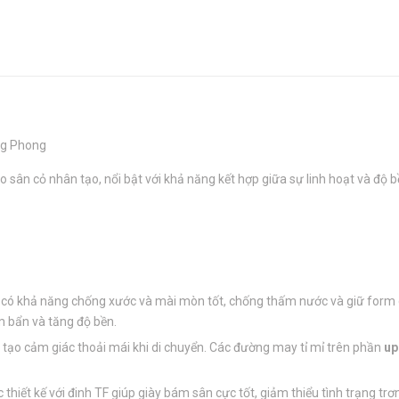
ng Phong
 sân cỏ nhân tạo, nổi bật với khả năng kết hợp giữa sự linh hoạt và độ bề
 có khả năng chống xước và mài mòn tốt, chống thấm nước và giữ form 
 bẩn và tăng độ bền.
, tạo cảm giác thoải mái khi di chuyển. Các đường may tỉ mỉ trên phần
up
 thiết kế với đinh TF giúp giày bám sân cực tốt, giảm thiểu tình trạng trơn