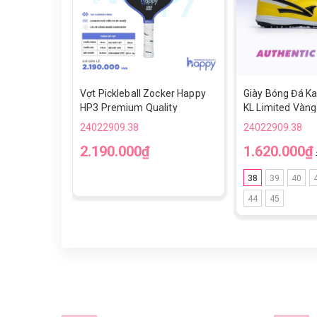
Vợt Pickleball Zocker Happy
Giày Bóng Đá Ka
HP3 Premium Quality
KL Limited Vàng
24022909.38
24022909.38
2.190.000₫
1.620.000₫
38
39
40
44
45