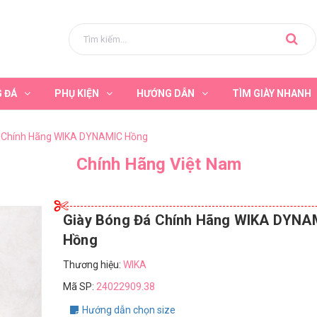
G ĐÁ
PHỤ KIỆN
HƯỚNG DẪN
TÌM GIÀY NHANH
á Chính Hãng WIKA DYNAMIC Hồng
Chính Hãng Việt Nam
Giày Bóng Đá Chính Hãng WIKA DYNA
Hồng
Thương hiệu:
WIKA
Mã SP:
24022909.38
Hướng dẫn chọn size