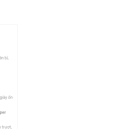
n bỉ,
giày ổn
per
 trượt,