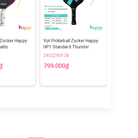
l Zocker Happy
Vợt Pickleball Zocker Happy
Giày Chạy 
lity
HP1 Standard Thunder
Up Gen 2-T
24022909.38
24022909.3
₫
799.000₫
790.000
36
37
3