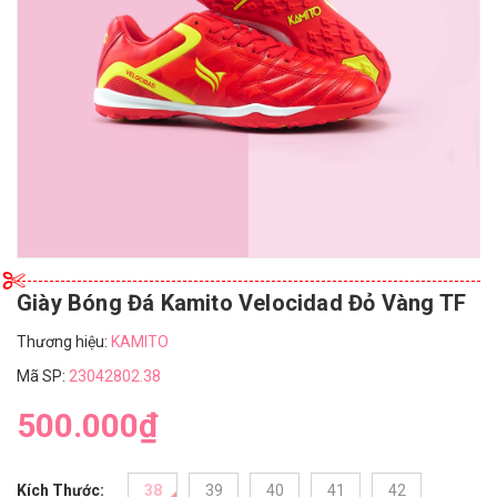
Giày Bóng Đá Kamito Velocidad Đỏ Vàng TF
Thương hiệu:
KAMITO
Mã SP:
23042802.38
500.000₫
Kích Thước:
38
39
40
41
42