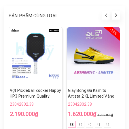
SẢN PHẨM CÙNG LOẠI
- 10%
Vợt Pickleball Zocker Happy
Giày Bóng Đá Kamito
V
HP3 Premium Quality
Artista 2 KL Limited Vàng
H
Đen TF
23042802.38
23042802.38
2
2.190.000₫
1.620.000₫
1
1.799.000₫
38
39
40
41
42