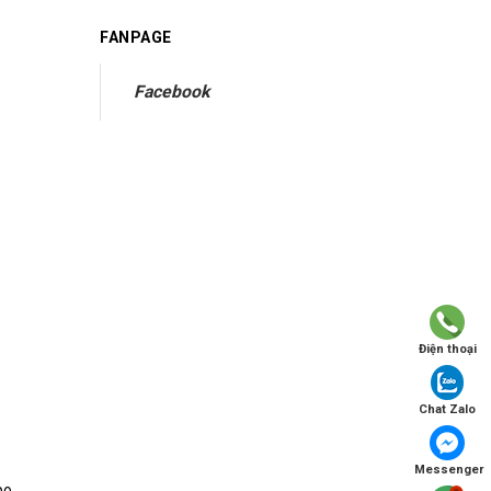
FANPAGE
Facebook
Điện thoại
Chat Zalo
Messenger
po