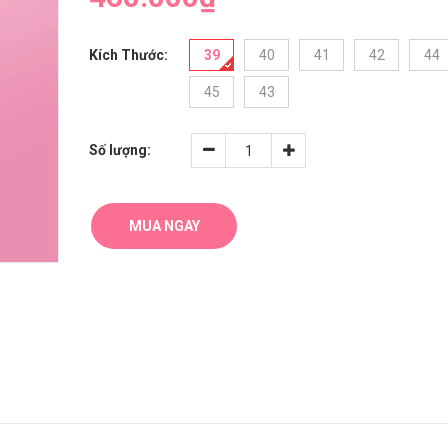
Kích Thước:
39
40
41
42
44
45
43
Số lượng:
MUA NGAY