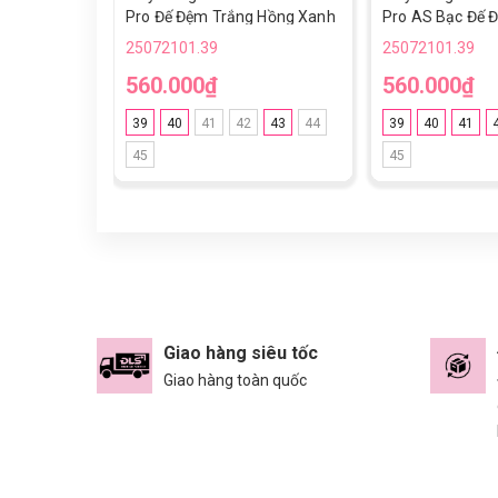
Pro Đế Đệm Trắng Hồng Xanh
Pro AS Bạc Đế 
Navy TF
25072101.39
25072101.39
560.000₫
560.000₫
39
40
41
42
43
44
39
40
41
45
45
Giao hàng siêu tốc
Giao hàng toàn quốc