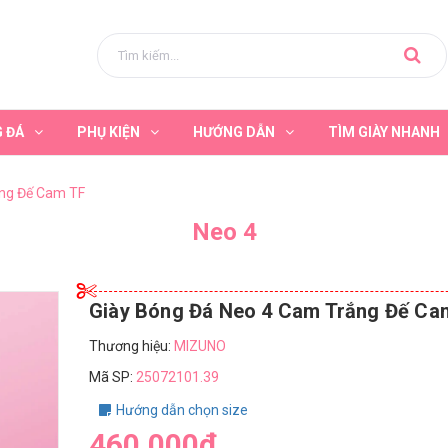
G ĐÁ
PHỤ KIỆN
HƯỚNG DẪN
TÌM GIÀY NHANH
ắng Đế Cam TF
Neo 4
Giày Bóng Đá Neo 4 Cam Trắng Đế Ca
Thương hiệu:
MIZUNO
Mã SP:
25072101.39
Hướng dẫn chọn size
460.000₫