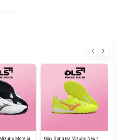
Mizuno Morelia
Giày Bóng Đá Mizuno Neo 4
Giày Bóng Đ