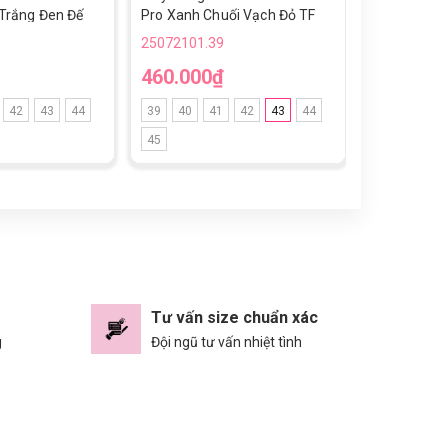
 Trắng Đen Đế
Pro Xanh Chuối Vạch Đỏ TF
Vạch Cam 
25072101.39
25072101.3
460.000₫
460.000
42
43
44
39
40
41
42
43
44
39
40
4
45
45
Tư vấn size chuẩn xác
g
Đội ngũ tư vấn nhiệt tình