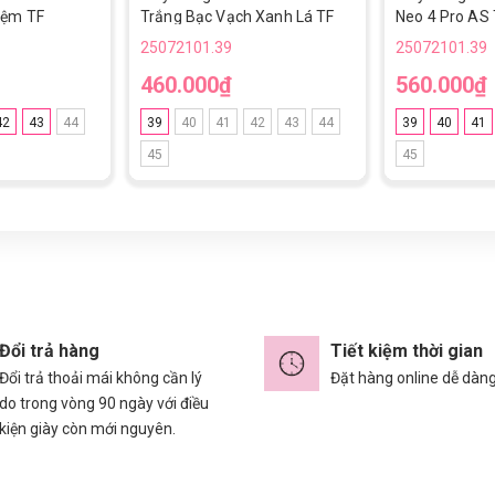
Đệm TF
Trắng Bạc Vạch Xanh Lá TF
Neo 4 Pro AS
Đệm TF
25072101.39
25072101.39
460.000₫
560.000₫
42
43
44
39
40
41
42
43
44
39
40
41
45
45
Đổi trả hàng
Tiết kiệm thời gian
Đổi trả thoải mái không cần lý
Đặt hàng online dễ dàn
do trong vòng 90 ngày với điều
kiện giày còn mới nguyên.