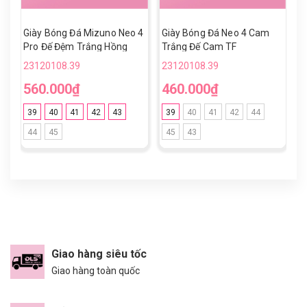
Giày Bóng Đá Mizuno Neo 4
Giày Bóng Đá Neo 4 Cam
G
Pro Đế Đệm Trắng Hồng
Trắng Đế Cam TF
T
Xanh Navy TF
23120108.39
23120108.39
2
560.000₫
460.000₫
4
39
40
41
42
43
39
40
41
42
44
44
45
45
43
Giao hàng siêu tốc
Giao hàng toàn quốc