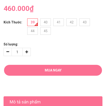
460.000₫
Kích Thước:
39
40
41
42
43
44
45
Số lượng:
MUA NGAY
Mô tả sản phẩm