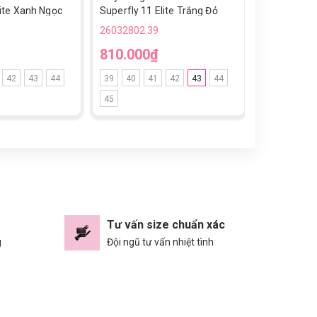
lite Xanh Ngọc
Superfly 11 Elite Trắng Đỏ
Superfly 11
m FG
Vạch Đồng FG
Vạch Bạc F
26032802.39
26032802.3
810.000₫
810.000
42
43
44
39
40
41
42
43
44
39
40
4
45
45
Tư vấn size chuẩn xác
g
Đội ngũ tư vấn nhiệt tình