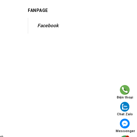
FANPAGE
Facebook
Điện thoại
Chat Zalo
Messenger
po