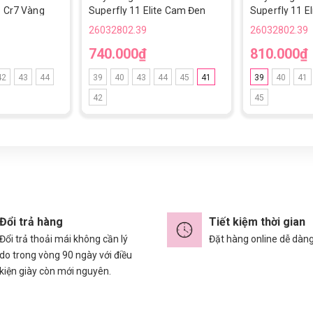
e Cr7 Vàng
Superfly 11 Elite Cam Đen
Superfly 11 E
Vạch Xám TF
Vạch Đen Ca
26032802.39
26032802.39
740.000₫
810.000₫
42
43
44
39
40
43
44
45
41
39
40
41
42
45
Đổi trả hàng
Tiết kiệm thời gian
Đổi trả thoải mái không cần lý
Đặt hàng online dễ dàn
do trong vòng 90 ngày với điều
kiện giày còn mới nguyên.