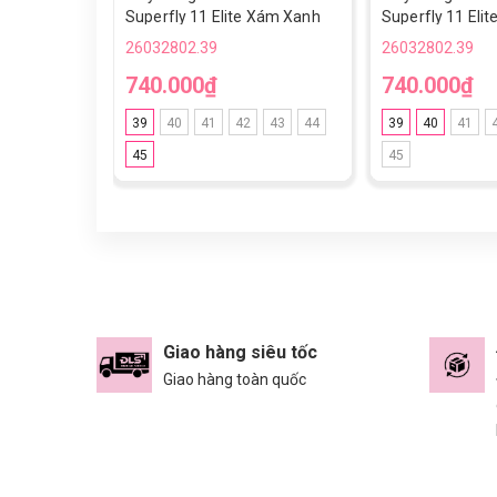
Superfly 11 Elite Xám Xanh
Superfly 11 Elit
Cổ Lửng TF
Đồng TF
26032802.39
26032802.39
740.000₫
740.000₫
39
40
41
42
43
44
39
40
41
45
45
Giao hàng siêu tốc
Giao hàng toàn quốc