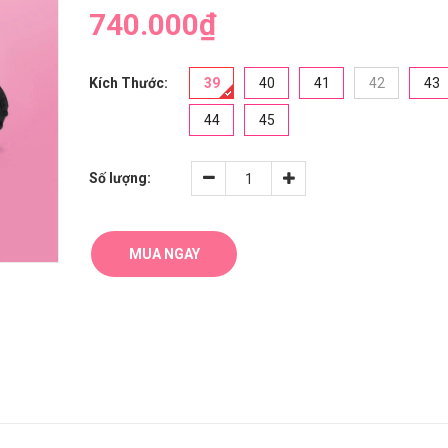
740.000₫
Kích Thước:
39
40
41
42
43
44
45
Số lượng:
MUA NGAY