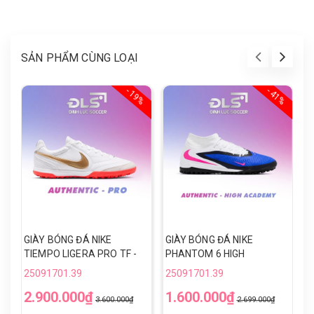
SẢN PHẨM CÙNG LOẠI
- 19%
- 41%
GIÀY BÓNG ĐÁ NIKE
GIÀY BÓNG ĐÁ NIKE
G
TIEMPO LIGERA PRO TF -
PHANTOM 6 HIGH
P
IB4477-101 - TRẮNG/
ACADEMY TF - HQ2277-
A
25091701.39
25091701.39
2
ĐỎ/VÀNG
446 - XANH/TRẮNG
4
2.900.000₫
1.600.000₫
1
3.600.000₫
2.699.000₫