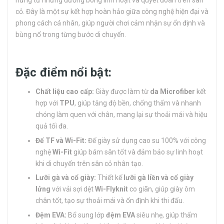
hứng từ những đường bóng linh hoạt và quyết đoán trên sân
cỏ. Đây là một sự kết hợp hoàn hảo giữa công nghệ hiện đại và
phong cách cá nhân, giúp người chơi cảm nhận sự ổn định và
bùng nổ trong từng bước di chuyển.
Đặc điểm nổi bật:
Chất liệu cao cấp:
Giày được làm từ
da Microfiber
kết
hợp với
TPU
, giúp tăng độ bền, chống thấm và nhanh
chóng làm quen với chân, mang lại sự thoải mái và hiệu
quả tối đa.
Đế TF và Wi-Fit:
Đế giày sử dụng cao su 100% với công
nghệ
Wi-Fit
giúp bám sân tốt và đảm bảo sự linh hoạt
khi di chuyển trên sân cỏ nhân tạo.
Lưỡi gà và cổ giày:
Thiết kế
lưỡi gà liền và cổ giày
lửng
với vải sợi dệt
Wi-Flyknit
co giãn, giúp giày ôm
chân tốt, tạo sự thoải mái và ổn định khi thi đấu.
Đệm EVA:
Bổ sung lớp
đệm EVA
siêu nhẹ, giúp thấm