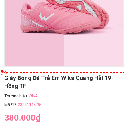
Giày Bóng Đá Trẻ Em Wika Quang Hải 19
Hồng TF
Thương hiệu:
WIKA
Mã SP:
23041114.35
380.000₫