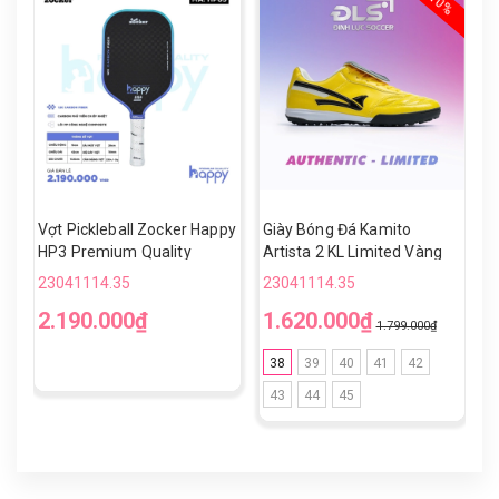
- 10%
Vợt Pickleball Zocker Happy
Giày Bóng Đá Kamito
V
HP3 Premium Quality
Artista 2 KL Limited Vàng
H
Đen TF
23041114.35
23041114.35
2
2.190.000₫
1.620.000₫
1
1.799.000₫
38
39
40
41
42
43
44
45