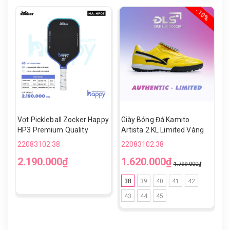
- 10%
Vợt Pickleball Zocker Happy
Giày Bóng Đá Kamito
V
HP3 Premium Quality
Artista 2 KL Limited Vàng
H
Đen TF
22083102.38
22083102.38
2
2.190.000₫
1.620.000₫
1
1.799.000₫
38
39
40
41
42
43
44
45