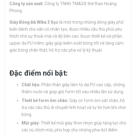
Công ty sản xuất:
Công ty TNHH TM&SX thể thao Hoàng
Phong
Giày Bóng Đá Wika 3 Sọc
là một trong những dòng giày phổ
biến dành cho sân cỏ nhân tạo, được nhiều cầu thủ phủi yêu
thích nhờ sự thoải mái và độ bền cao. Được thiết kế với phần
upper da PU mềm, giày giúp kiểm soát bóng tốt và tăng cảm
giác bóng chân thật, hỗ trợ các pha xử lý kỹ thuật.
Đặc điểm nổi bật:
Chất liệu:
Phần thân giày làm từ da PU cao cấp, chống
thấm nước và giúp giữ form tốt sau nhiều lần sử dụng.
Thiết kế form ôm chân:
Giày có form ôm sát chân, hỗ
trợ các cầu thủ di chuyển linh hoạt và tự tin hơn khi chơi
bóng.
Mũi giày:
Thiết kế mũi giày thon nhọn giúp tăng lực cho
các cú chích mũi, phù hợp cho những pha dứt điểm.