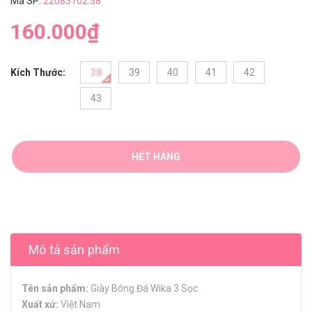
Mã SP:
22083102.38
160.000₫
Kích Thước:
38
39
40
41
42
43
HẾT HÀNG
Mô tả sản phẩm
Tên sản phẩm:
Giày Bóng Đá Wika 3 Sọc
Xuất xứ:
Việt Nam