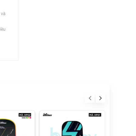
 và
iều