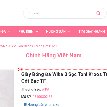
G ĐÁ
PHỤ KIỆN
HƯỚNG DẪN
TÌM GIÀY NHANH
 Wika 3 Sọc Toni Kroos Trắng Gót Bạc TF
Chính Hãng Việt Nam
Giày Bóng Đá Wika 3 Sọc Toni Kroos T
Gót Bạc TF
Thương hiệu:
WIKA
Mã SP:
23100302.38
Hướng dẫn chọn size