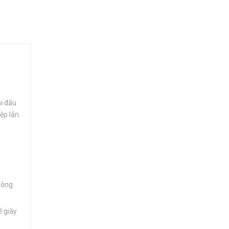
hi đấu
ệp lẫn
hông
ế giày