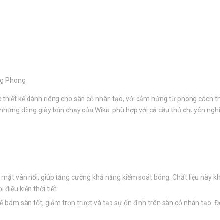
ng Phong
 thiết kế dành riêng cho sân cỏ nhân tạo, với cảm hứng từ phong cách t
g những dòng giày bán chạy của Wika, phù hợp với cả cầu thủ chuyên nghi
 mặt vân nổi, giúp tăng cường khả năng kiểm soát bóng. Chất liệu này k
iều kiện thời tiết.
ể bám sân tốt, giảm trơn trượt và tạo sự ổn định trên sân cỏ nhân tạo. Đ