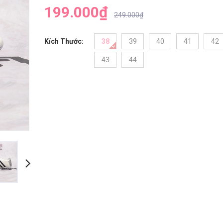
199.000₫
249.000₫
Kích Thước:
38
39
40
41
42
43
44