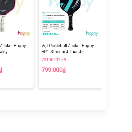
l Zocker Happy
Vợt Pickleball Zocker Happy
Giày Chạy 
lity
HP1 Standard Thunder
Up Gen 2-T
23100302.38
23100302.3
₫
799.000₫
790.000
36
37
3