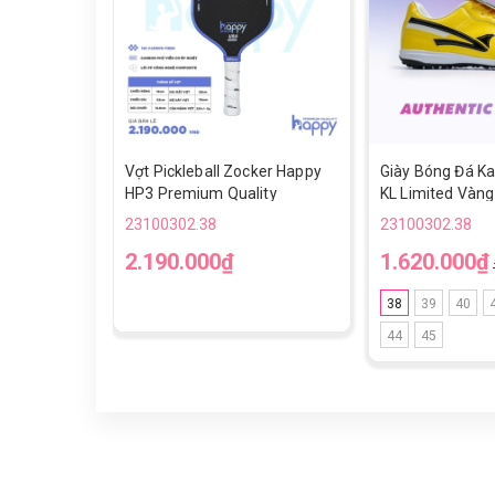
Vợt Pickleball Zocker Happy
Giày Bóng Đá Ka
HP3 Premium Quality
KL Limited Vàng
23100302.38
23100302.38
2.190.000₫
1.620.000₫
38
39
40
44
45