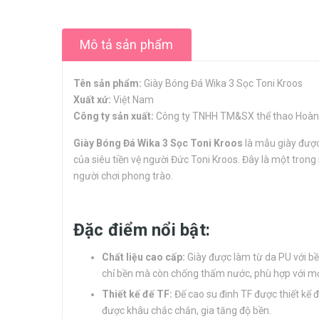
Mô tả sản phẩm
Tên sản phẩm:
Giày Bóng Đá Wika 3 Sọc Toni Kroos
Xuất xứ:
Việt Nam
Công ty sản xuất:
Công ty TNHH TM&SX thể thao Hoà
Giày Bóng Đá Wika 3 Sọc Toni Kroos
là mẫu giày được
của siêu tiền vệ người Đức Toni Kroos. Đây là một tron
người chơi phong trào.
Đặc điểm nổi bật:
Chất liệu cao cấp:
Giày được làm từ da PU với bề
chỉ bền mà còn chống thấm nước, phù hợp với mọi đ
Thiết kế đế TF:
Đế cao su đinh TF được thiết kế đ
được khâu chắc chắn, gia tăng độ bền.