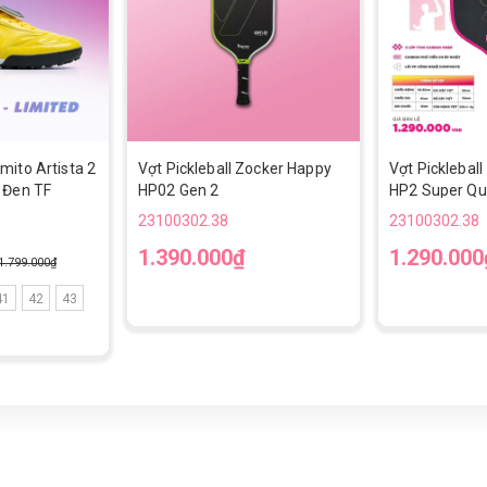
mito Artista 2
Vợt Pickleball Zocker Happy
Vợt Picklebal
 Đen TF
HP02 Gen 2
HP2 Super Qua
23100302.38
23100302.38
1.390.000₫
1.290.000
1.799.000₫
41
42
43