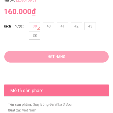
Mã SP:
22083108.39
160.000₫
Kích Thước:
39
40
41
42
43
38
HẾT HÀNG
Mô tả sản phẩm
Tên sản phẩm:
Giày Bóng Đá Wika 3 Sọc
Xuất xứ:
Việt Nam