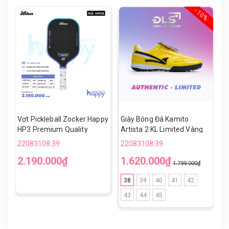
- 10%
Vợt Pickleball Zocker Happy
Giày Bóng Đá Kamito
V
HP3 Premium Quality
Artista 2 KL Limited Vàng
H
Đen TF
22083108.39
22083108.39
2
2.190.000₫
1.620.000₫
1
1.799.000₫
38
39
40
41
42
43
44
45