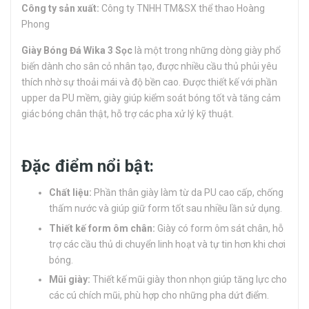
Công ty sản xuất:
Công ty TNHH TM&SX thể thao Hoàng
Phong
Giày Bóng Đá Wika 3 Sọc
là một trong những dòng giày phổ
biến dành cho sân cỏ nhân tạo, được nhiều cầu thủ phủi yêu
thích nhờ sự thoải mái và độ bền cao. Được thiết kế với phần
upper da PU mềm, giày giúp kiểm soát bóng tốt và tăng cảm
giác bóng chân thật, hỗ trợ các pha xử lý kỹ thuật.
Đặc điểm nổi bật:
Chất liệu:
Phần thân giày làm từ da PU cao cấp, chống
thấm nước và giúp giữ form tốt sau nhiều lần sử dụng.
Thiết kế form ôm chân:
Giày có form ôm sát chân, hỗ
trợ các cầu thủ di chuyển linh hoạt và tự tin hơn khi chơi
bóng.
Mũi giày:
Thiết kế mũi giày thon nhọn giúp tăng lực cho
các cú chích mũi, phù hợp cho những pha dứt điểm.